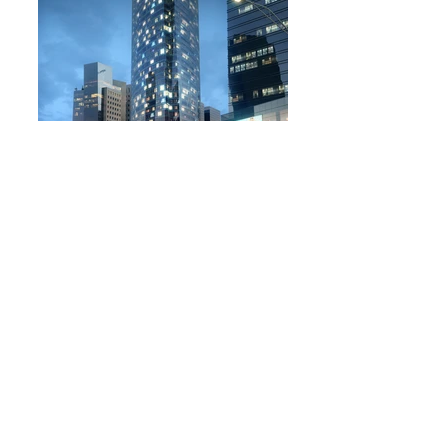
מלון שרונה ת"א
<div>שטח: 35,000 מ״ר</div> <div>לקוח:
נצבא</div> <div>אדריכל: יסקי מור סיוון
</div>