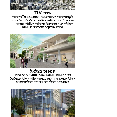
TLV גינדי
<div>שטח: 142,000 מ״ר</div> <div>לקוח:
מגדלי לב תל אביב</div> <div>אדריכל: יסקי
מור סיוון </div> <div>ישר אדריכלים </div>
<div> אליקים אדריכלים</div>
קמפוס בצלאל
<div>שטח: 9,400 מ״ר</div> <div>לקוח:
בצלאל</div> <div>האקדמיה לאומנויות</div>
<div>אדריכל: ניר קוץ אדריכלים</div>