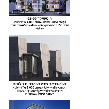
רוטשילד 62-66
<div>שטח: 4,000 מ״ר</div> <div>לקוח:
בולווארד טרה</div> <div>אדריכל: בר-אוריין
</div>
בית הלוחם<div>באר שבע</div>
<div>שטח: 3,000 מ״ר</div> <div>לקוח:
משרד הבטחון</div> <div>אדריכל:
קימל-אשכולות </div>