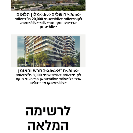
מלון הלאום<div>ירושלים</div>
<div>שטח: 20,000 מ״ר</div> <div>לקוח:
נצבא</div> <div>אדריכל: יסקי מור
סיוון</div>
החרש והאומן<div>ת״א</div>
<div>שטח: 8,000 מ״ר</div> <div>לקוח:
החאן בנייה/ ווי בוקס</div> <div>אדריכל:
פיבקו אדריכלים</div>