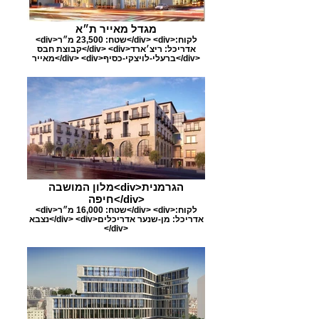
מגדל מאייר ת״א
<div>שטח: 23,500 מ״ר</div> <div>לקוח:
קבוצת חבס</div> <div>אדריכל: ריצ׳ארד
מאייר</div> <div>ברעלי-לויצקי-כסיף</div>
מלון המושבה<div>הגרמנית
חיפה</div>
<div>שטח: 16,000 מ״ר</div> <div>לקוח:
נצבא</div> <div>אדריכל: מן-שנער אדריכלים
</div>