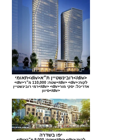
תאומי<div>רובינשטיין ת״א</div>
<div>שטח: 110,000 מ״ר</div> <div>לקוח:
רמי רובינשטיין</div> <div>אדריכל: יסקי מור
סיוון</div>
יפו בשדרה
<div>שטח: 9,000 מ״ר</div> <div>לקוח: