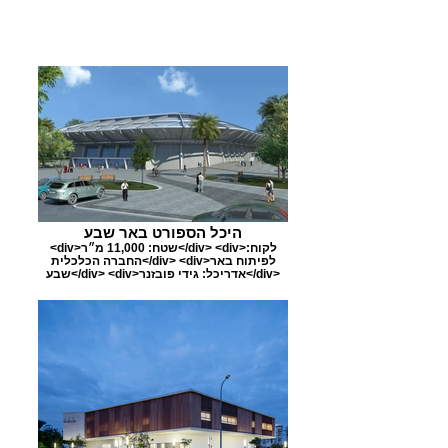
היכל הספורט באר שבע
<div>שטח: 11,000 מ״ר</div> <div>לקוח:
החברה הכלכלית</div> <div>לפיתוח באר
שבע</div> <div>אדריכל: גידי פובזנר</div>