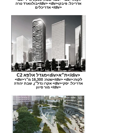
בולווארד טרה</div> <div>אדריכל: פיבקו
אדריכלים </div>
C2 מגדל אלפא<div>ת״א</div>
<div>שטח: 16,300 מ״ר</div> <div>לקוח:
אקרו נדל״ן, שבת יהודה <div>אדריכל: יסקי
מור סיוון </div>