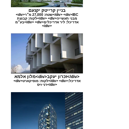
בניין קרייטק יקנעם
<div>שטח: 27,000 מ״ר</div> <div>IBC
לקוח: קבוצת</div> <div>מבני תעשייה
בע״מ</div> <div>אדריכל: ליר אדריכלים
</div>
מלון אלמא<div>זכרון יעקב</div>
<div>לקוח: מוסיקארט</div> <div>אדריכל:
רני זיס</div>