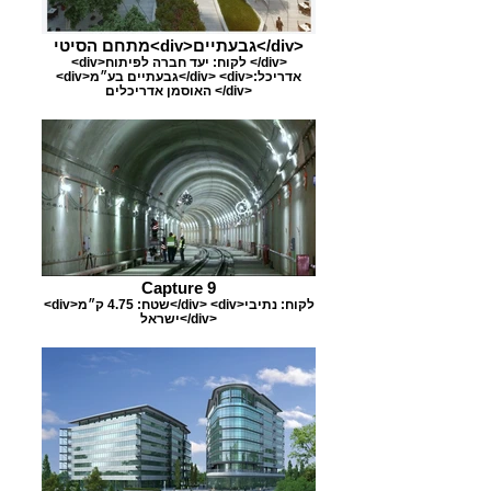
מתחם הסיטי<div>גבעתיים</div>
<div>לקוח: יעד חברה לפיתוח </div>
<div>גבעתיים בע״מ</div> <div>אדריכל:
האוסמן אדריכלים </div>
Capture 9
<div>שטח: 4.75 ק״מ</div> <div>לקוח: נתיבי
ישראל</div>