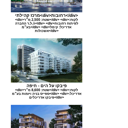
מרכז קהילתי<div>רחובות</div>
<div>שטח: 2,500 מ״ר</div> <div>לקוח:
ה.ל.ר החברה</div> <div>לפיתוח רחובות
בע״מ</div> <div>אדריכל: קימל
אשכולות</div>
פיבקו על הים - חיפה
<div>שטח: 8,600 מ״ר</div> <div>לקוח:
ספייס בניה ויזמות בע״מ</div> <div>אדריכל:
פיבקו אדריכלים</div>