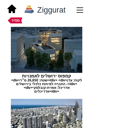
Ziggurat
הצעת מחיר
קמפוס ירושלים לאמנויות
<div>שטח: 26,650 מ״ר</div> <div>לקוח: עדן
- החברה לפיתוח כלכלי בירושלים</div>
<div>אדריכל: אפרת-קובלסקי
אדריכלים</div>